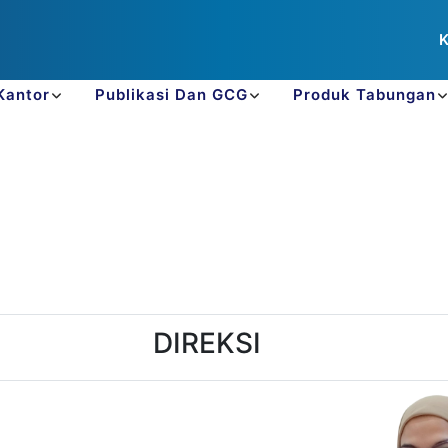
WEB1.pngtestesTROYAS_WEB1.pngtestes
K
Kantor
Publikasi Dan GCG
Produk Tabungan
Pengurus
DIREKSI