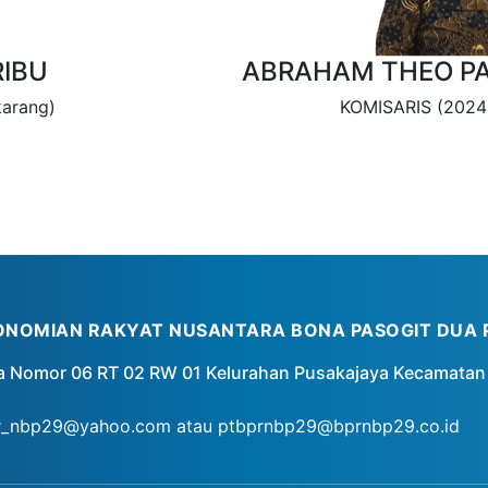
RIBU
ABRAHAM THEO P
arang)
KOMISARIS (2024 
ONOMIAN RAKYAT NUSANTARA BONA PASOGIT DUA 
a Nomor 06 RT 02 RW 01 Kelurahan Pusakajaya Kecamatan 
r_nbp29@yahoo.com atau ptbprnbp29@bprnbp29.co.id