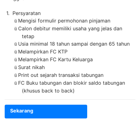
1. Persyaratan
Mengisi formulir permohonan pinjaman
ü
Calon debitur memiliki usaha yang jelas dan
ü
tetap
Usia minimal 18 tahun sampai dengan 65 tahun
ü
Melampirkan FC KTP
ü
Melampirkan FC Kartu Keluarga
ü
Surat nikah
ü
Print out sejarah transaksi tabungan
ü
FC Buku tabungan dan blokir saldo tabungan
ü
(khusus back to back)
it Sekarang