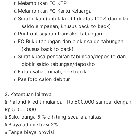
Melampirkan FC KTP
ü
Melampirkan FC Kartu Keluarga
ü
Surat nikah (untuk kredit di atas 100% dari nilai
ü
saldo simpanan, khusus back to back)
Print out sejarah transaksi tabungan
ü
FC Buku tabungan dan blokir saldo tabungan
ü
(khusus back to back)
Surat kuasa pencairan tabungan/deposito dan
ü
blokir saldo tabungan/deposito
Foto usaha, rumah, elektronik.
ü
Pas foto calon debitur
ü
2. Ketentuan lainnya
Plafond kredit mulai dari Rp.500.000 sampai dengan
ü
Rp.5.000.000
Suku bunga 5 % dihitung secara anuitas
ü
Biaya admnistrasi 2%
ü
Tanpa biaya provisi
ü